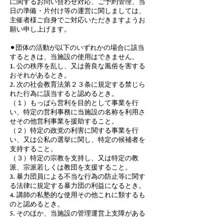
に関するお問い合わせ対応、ご予約管理、当
日の準備・片付け等の運営に関しましては、
主催者様ご自身でご対応いただきますようお
願い申し上げます。
⚫︎団体の活動が以下のいずれかの場合に該当
するときは、当施設の使用はできません。
1. 公の秩序を乱し、又は善良な風俗を害する
おそれがあるとき。
2. 次の社会教育法第２３条に規定する禁じら
れた行為に該当すると認めるとき。
（１）もっぱら営利を目的として事業を行
い、特定の営利事務に当施設の名称を利用さ
せその他営利事業を援助すること。
（２）特定の政党の利害に関する事業を行
い、又は公私の選挙に関し、特定の候補者を
支持すること。
（３）特定の宗教を支持し、又は特定の教
派、宗派若しくは教団を支援すること。
3. 暴力団員による不当な行為の防止等に関す
る法律に規定する暴力団の利益になるとき。
4. 講師の私塾的な使用その他これに類するも
のと認めるとき。
5. そのほか、当施設の管理運営上支障がある