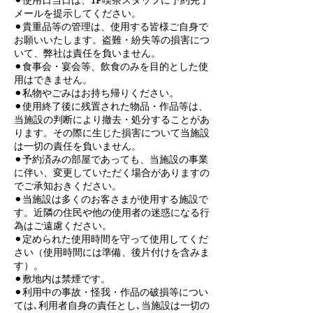
⚫︎使用日当日は、1F喫茶スタッフに予約完了
メールを提示してください。
⚫︎貴重品等の管理は、使用する皆様ご自身で
お願いいたします。盗難・紛失等の損害につ
いて、弊社は責任を負いません。
⚫︎食事会・宴会等、飲食のみを目的とした使
用はできません。
⚫︎私物やごみはお持ち帰りください。
⚫︎使用終了後に残置された物品・作品等は、
当施設の判断により撤去・処分することがあ
ります。その際に生じた損害について当施設
は一切の責任を負いません。
⚫︎予約済みの部屋であっても、当施設の事業
に伴い、変更していただく場合がありますの
でご承知おきください。
⚫︎当施設は多くのお客さまが使用する施設で
す。近隣の住民や他の使用者の迷惑になる行
為はご遠慮ください。
⚫︎定められた使用時間を守って使用してくだ
さい（使用時間には準備、後片付けを含みま
す）。
⚫︎敷地内は禁煙です。
⚫︎利用中の事故・怪我・作品の破損等につい
ては､利用者自身の責任とし､当施設は一切の