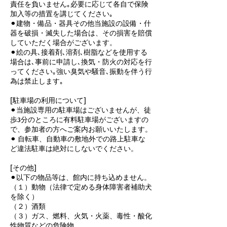
責任を負いません｡必要に応じて各自で保険
加入等の措置を講じてください｡
⚫︎建物・備品・器具その他当施設の設備・什
器を破損・滅失した場合は、その損害を賠償
していただく場合がございます。
⚫︎絵の具､接着剤､溶剤､樹脂などを使用する
場合は､事前に申請し､換気・防火の対応を行
ってください｡強い臭気や騒音､振動を伴う行
為は禁止します｡
[駐車場の利用について]
⚫︎当施設専用の駐車場はございませんが、徒
歩3分のところに有料駐車場がございますの
で、参加者の方へご案内お願いいたします。
⚫︎ 自転車、自動車の敷地外での路上駐車な
ど違法駐車は絶対にしないでください。
[その他]
⚫︎以下の物品等は、館内に持ち込めません。
（１）動物（法律で定める身体障害者補助犬
を除く）
（２）酒類
（３）ガス、燃料、火気・火薬、毒性・酸化
性物質などの危険物