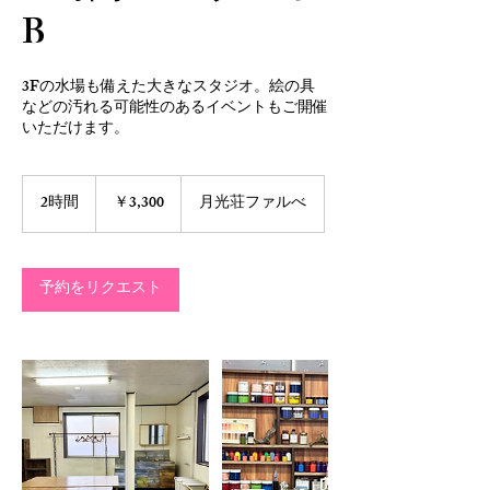
B
3Fの水場も備えた大きなスタジオ。絵の具
などの汚れる可能性のあるイベントもご開催
いただけます。
3,300
円
2時間
2
￥3,300
月光荘ファルべ
時
間
予約をリクエスト