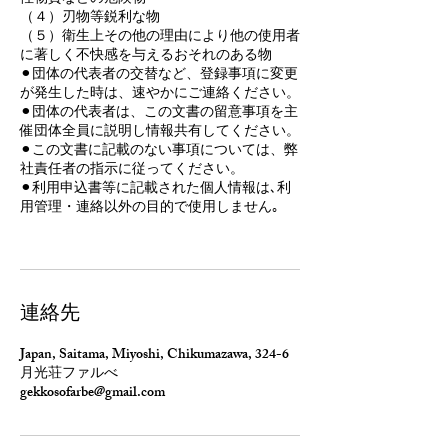
（４）刃物等鋭利な物
（５）衛生上その他の理由により他の使用者
に著しく不快感を与えるおそれのある物
⚫︎団体の代表者の交替など、登録事項に変更
が発生した時は、速やかにご連絡ください。
⚫︎団体の代表者は、この文書の留意事項を主
催団体全員に説明し情報共有してください。
⚫︎この文書に記載のない事項については、弊
社責任者の指示に従ってください。
⚫︎利用申込書等に記載された個人情報は､利
用管理・連絡以外の目的で使用しません｡
連絡先
Japan, Saitama, Miyoshi, Chikumazawa, 324-6
月光荘ファルべ
gekkosofarbe@gmail.com