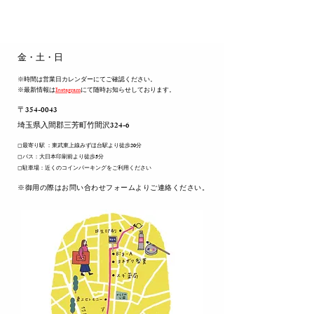
​金・土・日
※時間は営業日カレンダーにてご確認ください。
※最新情報は
Instagram
にて随時お知らせしております。
〒354-0043
​埼玉県入間郡三芳町竹間沢324-6
◻︎最寄り駅 ：東武東上線みずほ台駅より徒歩20分
◻︎バス：大日本印刷前より徒歩5分
◻︎駐車場：近くのコインパーキングをご利用ください
​※御用の際はお問い合わせフォームよりご連絡ください。