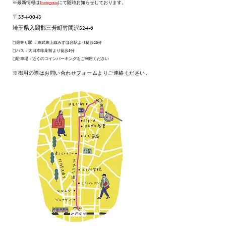
※最新情報は
Instagram
にて随時お知らせしております。
〒354-0043
​埼玉県入間郡三芳町竹間沢324-6
◻︎最寄り駅 ：東武東上線みずほ台駅より徒歩20分
◻︎バス：大日本印刷前より徒歩5分
◻︎駐車場：近くのコインパーキングをご利用ください
​※御用の際はお問い合わせフォームよりご連絡ください。