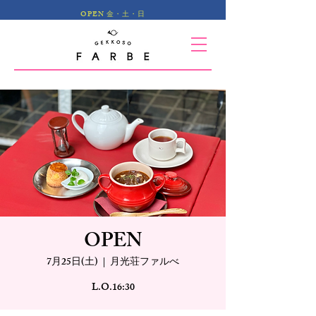
OPEN 金・土・日
OPEN
7月25日(土)
  |  
月光荘ファルべ
L.O.16:30