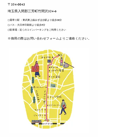
〒354-0043
​埼玉県入間郡三芳町竹間沢324-6
◻︎最寄り駅 ：東武東上線みずほ台駅より徒歩20分
◻︎バス：大日本印刷前より徒歩5分
◻︎駐車場：近くのコインパーキングをご利用ください
​※御用の際はお問い合わせフォームよりご連絡ください。