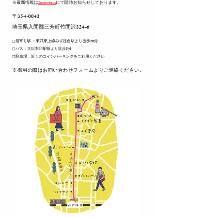
※最新情報は
Instagram
にて随時お知らせしております。
〒354-0043
​埼玉県入間郡三芳町竹間沢324-6
◻︎最寄り駅 ：東武東上線みずほ台駅より徒歩20分
◻︎バス：大日本印刷前より徒歩5分
◻︎駐車場：近くのコインパーキングをご利用ください
​※御用の際はお問い合わせフォームよりご連絡ください。