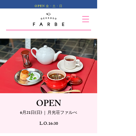
OPEN 金・土・日
OPEN
6月21日(日)
  |  
月光荘ファルべ
L.O.16:30