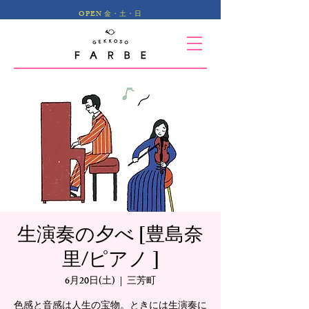
OPEN 金・土・日
生演奏の夕べ [豊島奈
里/ピアノ ]
6月20日(土)
  |  
三芳町
色感と音感は人生の宝物。ときには生演奏に