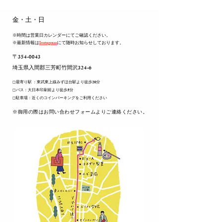
​金・土・日
※時間は営業日カレンダーにてご確認ください。
※最新情報は
Instagram
にて随時お知らせしております。
〒354-0043
​埼玉県入間郡三芳町竹間沢324-6
◻︎最寄り駅 ：東武東上線みずほ台駅より徒歩20分
◻︎バス：大日本印刷前より徒歩5分
◻︎駐車場：近くのコインパーキングをご利用ください
​※御用の際はお問い合わせフォームよりご連絡ください。