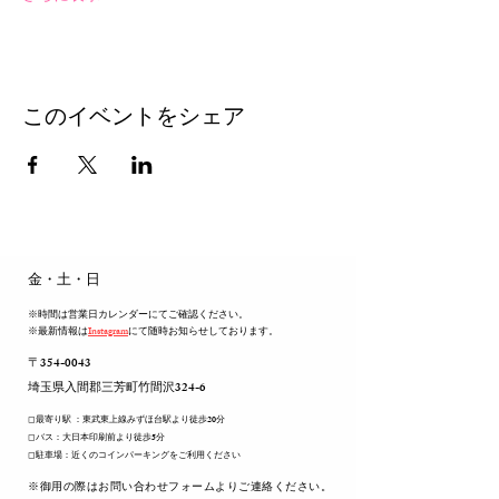
このイベントをシェア
​金・土・日
※時間は営業日カレンダーにてご確認ください。
※最新情報は
Instagram
にて随時お知らせしております。
〒354-0043
​埼玉県入間郡三芳町竹間沢324-6
◻︎最寄り駅 ：東武東上線みずほ台駅より徒歩20分
◻︎バス：大日本印刷前より徒歩5分
◻︎駐車場：近くのコインパーキングをご利用ください
​※御用の際はお問い合わせフォームよりご連絡ください。