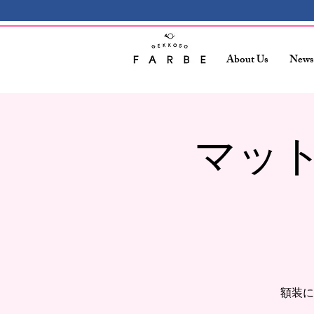
About Us
News
マッ
額装に