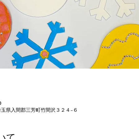
0
43 埼玉県入間郡三芳町竹間沢３２４−６