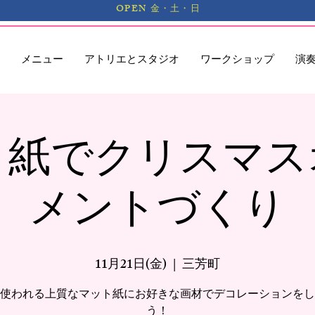
OPEN 金・土・日
メニュー
アトリエとスタジオ
ワークショップ
演
ト紙でクリスマス
メントづくり
11月21日(金)
  |  
三芳町
使われる上質なマット紙にお好きな画材でデコレーションをし
う！