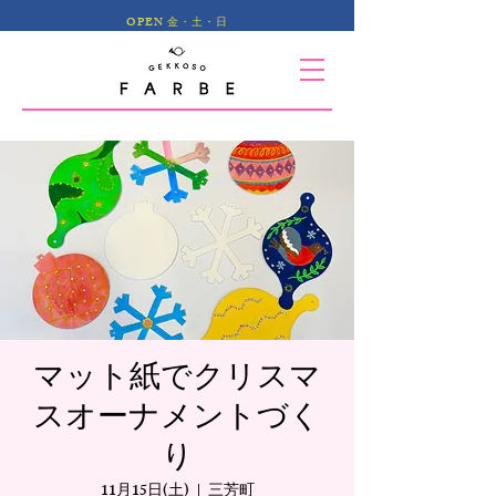
OPEN 金・土・日
マット紙でクリスマ
スオーナメントづく
り
11月15日(土)
  |  
三芳町