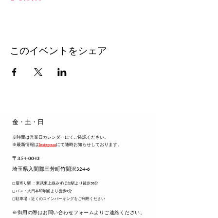
このイベントをシェア
​金・土・日
※時間は営業日カレンダーにてご確認ください。
※最新情報は
Instagram
にて随時お知らせしております。
〒354-0043
​埼玉県入間郡三芳町竹間沢324-6
◻︎最寄り駅 ：東武東上線みずほ台駅より徒歩20分
◻︎バス：大日本印刷前より徒歩5分
◻︎駐車場：近くのコインパーキングをご利用ください
​※御用の際はお問い合わせフォームよりご連絡ください。