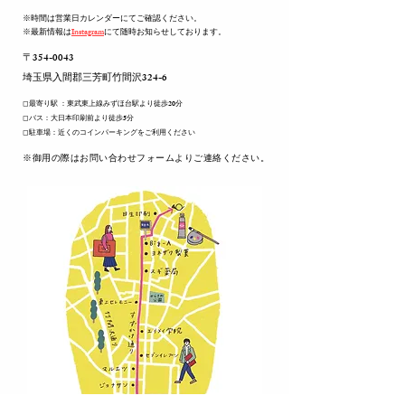
※時間は営業日カレンダーにてご確認ください。
※最新情報は
Instagram
にて随時お知らせしております。
〒354-0043
​埼玉県入間郡三芳町竹間沢324-6
◻︎最寄り駅 ：東武東上線みずほ台駅より徒歩20分
◻︎バス：大日本印刷前より徒歩5分
◻︎駐車場：近くのコインパーキングをご利用ください
​※御用の際はお問い合わせフォームよりご連絡ください。