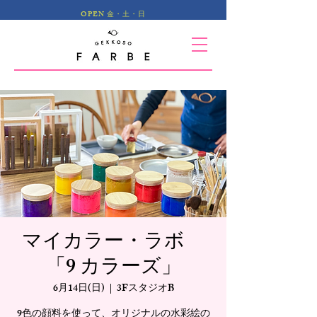
OPEN 金・土・日
マイカラー・ラボ
「9 カラーズ」
6月14日(日)
  |  
3FスタジオB
9色の顔料を使って、オリジナルの水彩絵の