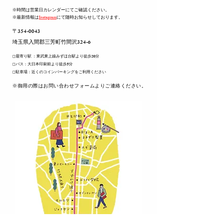
※時間は営業日カレンダーにてご確認ください。
※最新情報は
Instagram
にて随時お知らせしております。
〒354-0043
​埼玉県入間郡三芳町竹間沢324-6
◻︎最寄り駅 ：東武東上線みずほ台駅より徒歩20分
◻︎バス：大日本印刷前より徒歩5分
◻︎駐車場：近くのコインパーキングをご利用ください
​※御用の際はお問い合わせフォームよりご連絡ください。