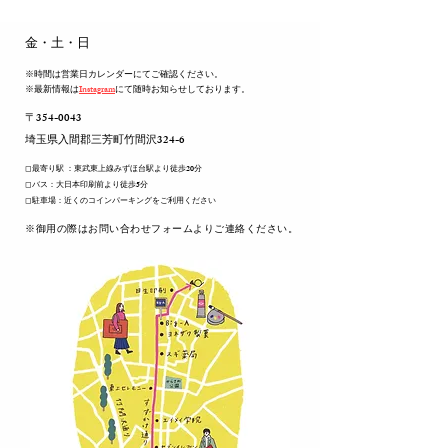
​金・土・日
※時間は営業日カレンダーにてご確認ください。
※最新情報は
Instagram
にて随時お知らせしております。
〒354-0043
​埼玉県入間郡三芳町竹間沢324-6
◻︎最寄り駅 ：東武東上線みずほ台駅より徒歩20分
◻︎バス：大日本印刷前より徒歩5分
◻︎駐車場：近くのコインパーキングをご利用ください
​※御用の際はお問い合わせフォームよりご連絡ください。