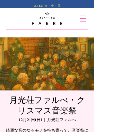
OPEN 金・土・日
月光荘ファルべ・ク
リスマス音楽祭
12月21日(日)
  |  
月光荘ファルべ
綺麗な音のなるモノを持ち寄って、音楽祭に