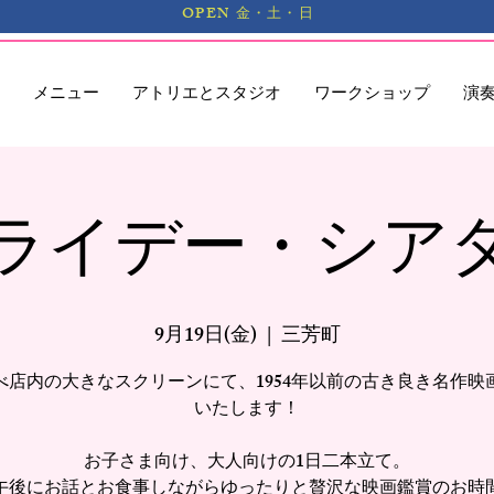
OPEN 金・土・日
メニュー
アトリエとスタジオ
ワークショップ
演
ライデー・シア
9月19日(金)
  |  
三芳町
べ店内の大きなスクリーンにて、1954年以前の古き良き名作映
いたします！
お子さま向け、大人向けの1日二本立て。
午後にお話とお食事しながらゆったりと贅沢な映画鑑賞のお時