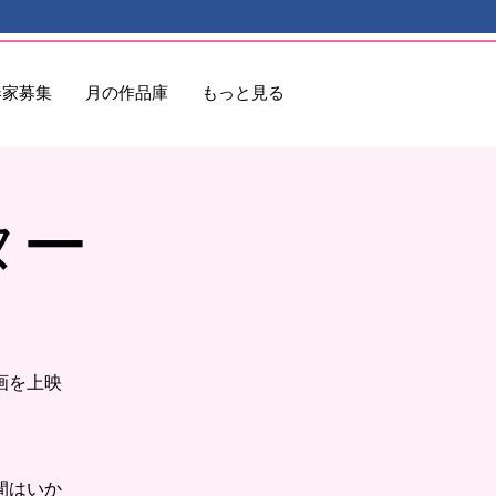
奏家募集
月の作品庫
もっと見る
ター
画を上映
間はいか