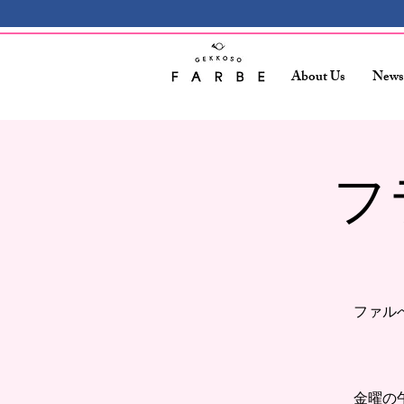
About Us
News
フ
ファル
金曜の