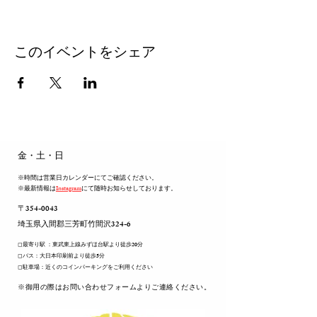
このイベントをシェア
​金・土・日
※時間は営業日カレンダーにてご確認ください。
※最新情報は
Instagram
にて随時お知らせしております。
〒354-0043
​埼玉県入間郡三芳町竹間沢324-6
◻︎最寄り駅 ：東武東上線みずほ台駅より徒歩20分
◻︎バス：大日本印刷前より徒歩5分
◻︎駐車場：近くのコインパーキングをご利用ください
​※御用の際はお問い合わせフォームよりご連絡ください。