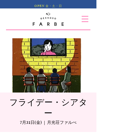
OPEN 金・土・日
フライデー・シアタ
ー
7月31日(金)
  |  
月光荘ファルべ