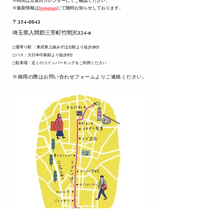
※時間は営業日カレンダーにてご確認ください。
※最新情報は
Instagram
にて随時お知らせしております。
〒354-0043
​埼玉県入間郡三芳町竹間沢324-6
◻︎最寄り駅 ：東武東上線みずほ台駅より徒歩20分
◻︎バス：大日本印刷前より徒歩5分
◻︎駐車場：近くのコインパーキングをご利用ください
​※御用の際はお問い合わせフォームよりご連絡ください。