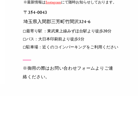
※最新情報は
Instagram
にて随時お知らせしております。
〒354-0043
​埼玉県入間郡三芳町竹間沢324-6
◻︎最寄り駅 ：東武東上線みずほ台駅より徒歩20分
◻︎バス：大日本印刷前より徒歩5分
◻︎駐車場：近くのコインパーキングをご利用ください
​※御用の際はお問い合わせフォームよりご連
絡ください。