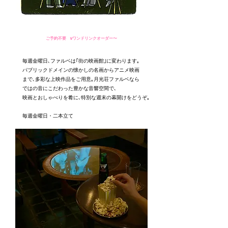
ご予約不要 ¥ワンドリンクオーダー〜
毎週金曜日､ファルベは｢街の映画館｣に変わります｡
パブリックドメインの懐かしの名画からアニメ映画
まで､多彩な上映作品をご用意｡月光荘ファルベなら
ではの音にこだわった豊かな音響空間で､
映画とおしゃべりを肴に､特別な週末の幕開けをどうぞ｡
毎週金曜日
​・二本立て