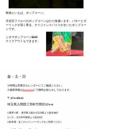
映画といえば、ポップコーン。
月光荘ファルベのポップコーンはひと味違います。バターとガ
ーリックが深く香る、ケイジャンスパイスがきいたポップコー
ンです。
シネマポップコーン¥660
テイクアウトもできます。
​金・土・日
※時間は営業日カレンダーにてご確認ください。
※最新情報は
Instagram
にて随時お知らせしております。
〒354-0043
​埼玉県入間郡三芳町竹間沢324-6
◻︎最寄り駅 ：東武東上線みずほ台駅より徒歩20分
◻︎バス：大日本印刷前より徒歩5分
◻︎駐車場：近くのコインパーキングをご利用ください